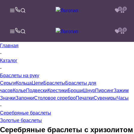
0
0
0
0
Главная
-
Каталог
-
Браслеты на руку
Серьги
Кольца
Цепи
Браслеты
Браслеты для
часов
Колье
Подвески
Крестики
Броши
Шнур
Пирсинг
Зажим
Значки
Запонки
Столовое серебро
Печатки
Сувениры
Часы
-
Серебряные браслеты
Золотые браслеты
Серебряные браслеты с хризолитом