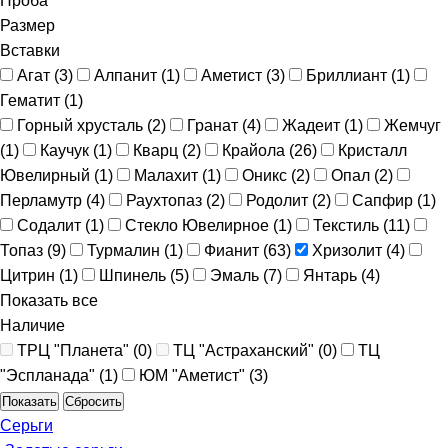
Проба
Размер
Вставки
Агат (
3
)
Алпанит (
1
)
Аметист (
3
)
Бриллиант (
1
)
Гематит (
1
)
Горный хрусталь (
2
)
Гранат (
4
)
Жадеит (
1
)
Жемчуг
(
1
)
Каучук (
1
)
Кварц (
2
)
Крайола (
26
)
Кристалл
Ювелирный (
1
)
Малахит (
1
)
Оникс (
2
)
Опал (
2
)
Перламутр (
4
)
Раухтопаз (
2
)
Родолит (
2
)
Сапфир (
1
)
Содалит (
1
)
Стекло Ювелирное (
1
)
Текстиль (
11
)
Топаз (
9
)
Турмалин (
1
)
Фианит (
63
)
Хризолит (
4
)
Цитрин (
1
)
Шпинель (
5
)
Эмаль (
7
)
Янтaрь (
4
)
Показать все
Наличие
ТРЦ "Планета" (
0
)
ТЦ "Астраханский" (
0
)
ТЦ
"Эспланада" (
1
)
ЮМ "Аметист" (
3
)
Сбросить
Серьги