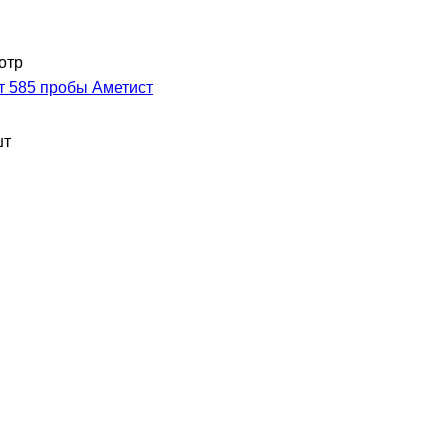
отр
т 585 пробы Аметист
шт