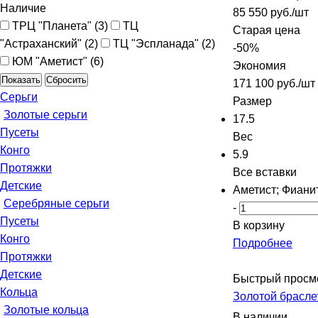
Наличие
85 550
руб.
/шт
ТРЦ "Планета" (
3
)
ТЦ
Старая цена
"Астраханский" (
2
)
ТЦ "Эспланада" (
2
)
-
50
%
ЮМ "Аметист" (
6
)
Экономия
Сбросить
171 100
руб.
/шт
Серьги
Размер
Золотые серьги
17.5
Пусеты
Вес
Конго
5.9
Протяжки
Все вставки
Детские
Аметист; Фиани
Серебряные серьги
-
Пусеты
В корзину
Конго
Подробнее
Протяжки
Детские
Быстрый просм
Кольца
Золотой брасле
Золотые кольца
В наличии