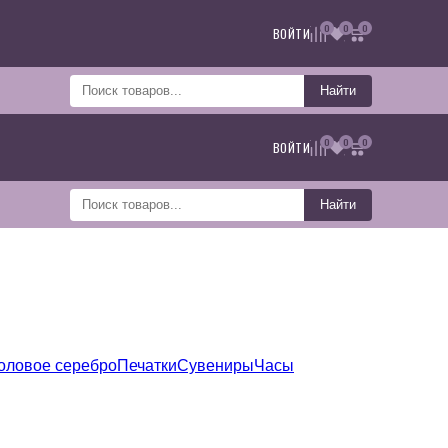
0
0
0
ВОЙТИ
Найти
0
0
0
ВОЙТИ
Найти
оловое серебро
Печатки
Сувениры
Часы