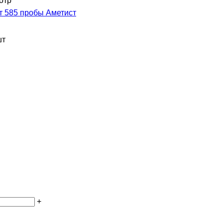
отр
т 585 пробы Аметист
шт
+