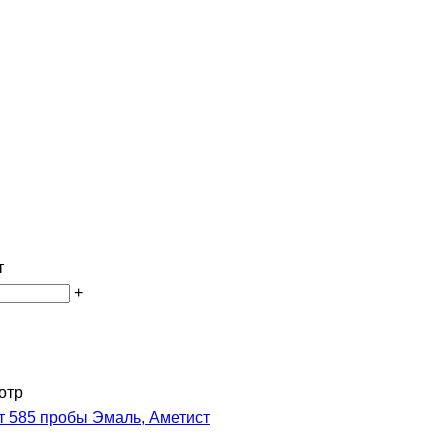
т
+
отр
т 585 пробы Эмаль, Аметист