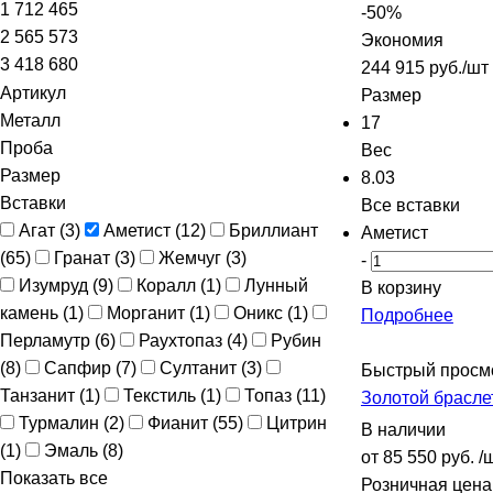
1 712 465
-
50
%
2 565 573
Экономия
3 418 680
244 915
руб.
/шт
Артикул
Размер
Металл
17
Проба
Вес
Размер
8.03
Вставки
Все вставки
Агат (
3
)
Аметист (
12
)
Бриллиант
Аметист
(
65
)
Гранат (
3
)
Жемчуг (
3
)
-
Изумруд (
9
)
Коралл (
1
)
Лунный
В корзину
камень (
1
)
Морганит (
1
)
Оникс (
1
)
Подробнее
Перламутр (
6
)
Раухтопаз (
4
)
Рубин
(
8
)
Сапфир (
7
)
Султанит (
3
)
Быстрый просм
Танзанит (
1
)
Текстиль (
1
)
Топаз (
11
)
Золотой брасле
Турмалин (
2
)
Фианит (
55
)
Цитрин
В наличии
(
1
)
Эмаль (
8
)
от
85 550 руб.
/
Показать все
Розничная цена