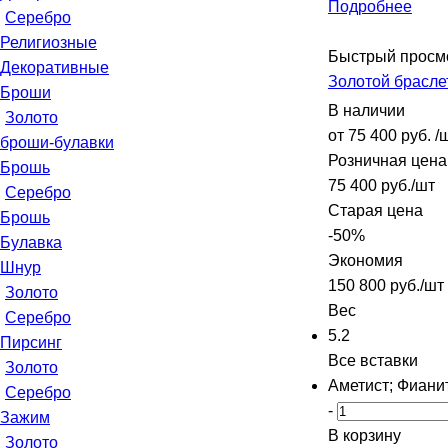
Подробнее
Серебро
Религиозные
Быстрый просм
Декоративные
Золотой брасле
Броши
В наличии
Золото
от
75 400 руб.
/
броши-булавки
Розничная цена
Брошь
75 400
руб.
/шт
Серебро
Старая цена
Брошь
-
50
%
Булавка
Экономия
Шнур
150 800
руб.
/шт
Золото
Вес
Серебро
5.2
Пирсинг
Все вставки
Золото
Аметист; Фиани
Серебро
-
Зажим
В корзину
Золото