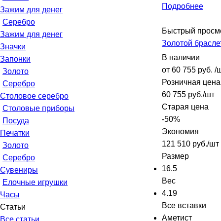
Подробнее
Зажим для денег
Серебро
Быстрый просм
Зажим для денег
Золотой брасле
Значки
В наличии
Запонки
от
60 755 руб.
/
Золото
Розничная цена
Серебро
60 755
руб.
/шт
Столовое серебро
Старая цена
Столовые приборы
-
50
%
Посуда
Экономия
Печатки
121 510
руб.
/шт
Золото
Размер
Серебро
16.5
Сувениры
Вес
Елочные игрушки
4.19
Часы
Все вставки
Статьи
Аметист
Все статьи