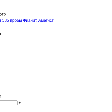
отр
т 585 пробы Фианит, Аметист
шт
т
+