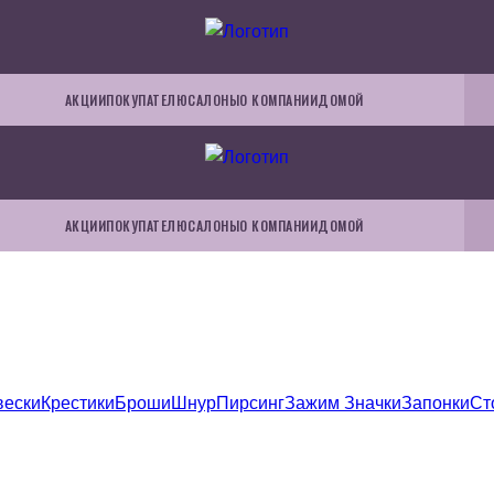
АКЦИИ
ПОКУПАТЕЛЮ
САЛОНЫ
О КОМПАНИИ
ДОМОЙ
АКЦИИ
ПОКУПАТЕЛЮ
САЛОНЫ
О КОМПАНИИ
ДОМОЙ
вески
Крестики
Броши
Шнур
Пирсинг
Зажим
Значки
Запонки
Ст