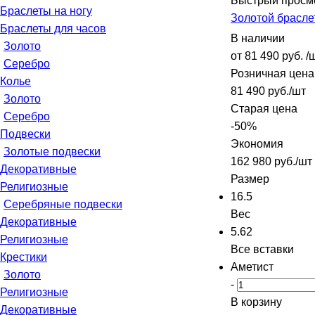
Быстрый просм
Браслеты на ногу
Золотой брасле
Браслеты для часов
В наличии
Золото
от
81 490 руб.
/
Серебро
Розничная цена
Колье
81 490
руб.
/шт
Золото
Старая цена
Серебро
-
50
%
Подвески
Экономия
Золотые подвески
162 980
руб.
/шт
Декоративные
Размер
Религиозные
16.5
Серебряные подвески
Вес
Декоративные
5.62
Религиозные
Все вставки
Крестики
Аметист
Золото
-
Религиозные
В корзину
Декоративные