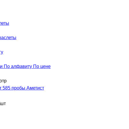
леты
раслеты
гу
ти
По алфавиту
По цене
отр
т 585 пробы Аметист
/шт