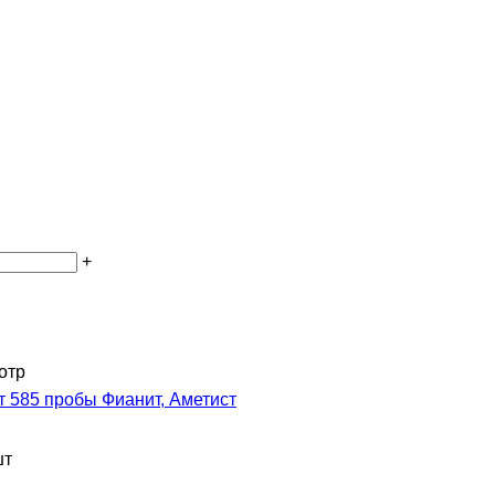
+
отр
т 585 пробы Фианит, Аметист
шт