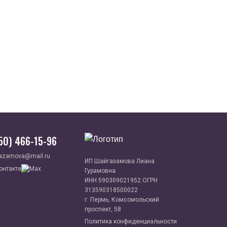
950) 466-15-96
azamova@mail.ru
ИП Шайгазамова Лиана
Гурамовна
ИНН 590309021952 ОГРН
313590318500022
г. Пермь, Комсомольский
проспект, 58
Политика конфиденциальности