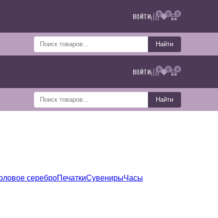
0
0
0
ВОЙТИ
Найти
0
0
0
ВОЙТИ
Найти
оловое серебро
Печатки
Сувениры
Часы