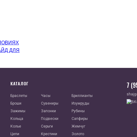
ЛОВИЯХ
АЙД ДЛЯ
КАТАЛОГ
7 (
shajg
Браслеты
Часы
Бриллианты
Броши
Сувениры
Изумруды
Зажимы
Запонки
Рубины
Кольца
Подвески
Сапфиры
Колье
Серьги
Жемчуг
Цепи
Крестики
Золото