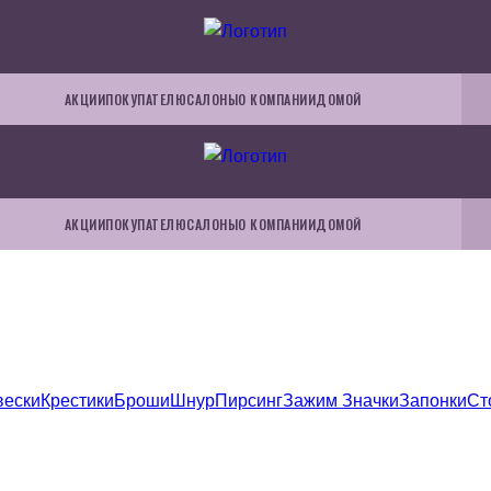
АКЦИИ
ПОКУПАТЕЛЮ
САЛОНЫ
О КОМПАНИИ
ДОМОЙ
АКЦИИ
ПОКУПАТЕЛЮ
САЛОНЫ
О КОМПАНИИ
ДОМОЙ
вески
Крестики
Броши
Шнур
Пирсинг
Зажим
Значки
Запонки
Ст