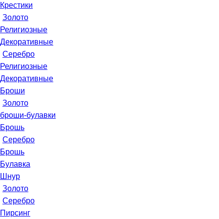
Крестики
Золото
Религиозные
Декоративные
Серебро
Религиозные
Декоративные
Броши
Золото
броши-булавки
Брошь
Серебро
Брошь
Булавка
Шнур
Золото
Серебро
Пирсинг