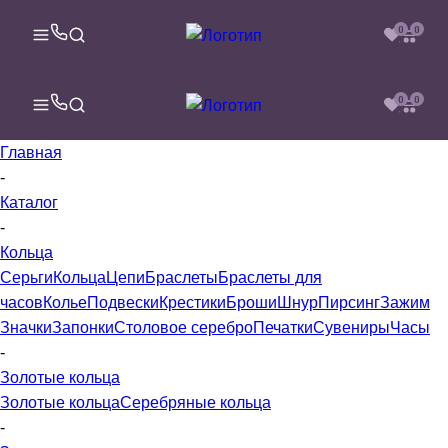
0
0
0
0
Главная
-
Каталог
-
Кольца
Серьги
Кольца
Цепи
Браслеты
Браслеты для
часов
Колье
Подвески
Крестики
Броши
Шнур
Пирсинг
Зажим
Значки
Запонки
Столовое серебро
Печатки
Сувениры
Часы
-
Золотые кольца
Золотые кольца
Серебряные кольца
-