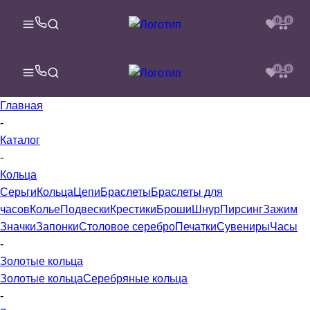
0
0
0
0
Главная
-
Каталог
-
Кольца
Серьги
Кольца
Цепи
Браслеты
Браслеты для
часов
Колье
Подвески
Крестики
Броши
Шнур
Пирсинг
Зажим
Значки
Запонки
Столовое серебро
Печатки
Сувениры
Часы
-
Золотые кольца
Золотые кольца
Серебряные кольца
-