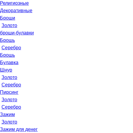
Религиозные
Декоративные
Броши
Золото
броши-булавки
Брошь
Серебро
Брошь
Булавка
Шнур
Золото
Серебро
Пирсинг
Золото
Серебро
Зажим
Золото
Зажим для денег