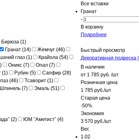
Все вставки
Гранат
-
В корзину
Подробнее
Бирюза (
1
)
Гранат (
14
)
Жемчуг (
46
)
Быстрый просмотр
шачий глаз (
1
)
Крайола (
54
)
Декоративная подвеска |
)
Оникс (
7
)
Опал (
7
)
В наличии
 (
1
)
Рубин (
5
)
Сапфир (
28
)
от
1 785 руб.
/шт
паз (
46
)
Тсаворит (
1
)
Розничная цена
Шпинель (
7
)
Эмаль (
51
)
1 785
руб.
/шт
Старая цена
-
50
%
Экономия
да" (
2
)
ЮМ "Аметист" (
4
)
3 570
руб.
/шт
Вес
1.02