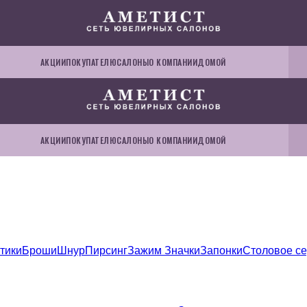
АКЦИИ
ПОКУПАТЕЛЮ
САЛОНЫ
О КОМПАНИИ
ДОМОЙ
АКЦИИ
ПОКУПАТЕЛЮ
САЛОНЫ
О КОМПАНИИ
ДОМОЙ
тики
Броши
Шнур
Пирсинг
Зажим
Значки
Запонки
Столовое с