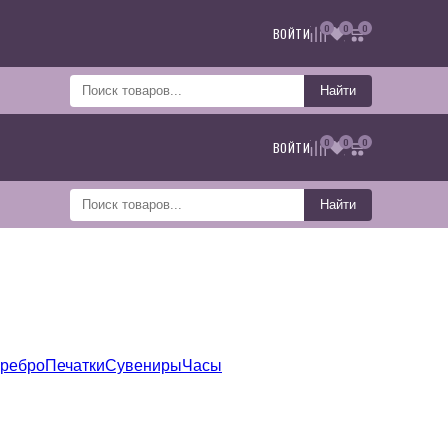
0
0
0
ВОЙТИ
Найти
0
0
0
ВОЙТИ
Найти
еребро
Печатки
Сувениры
Часы