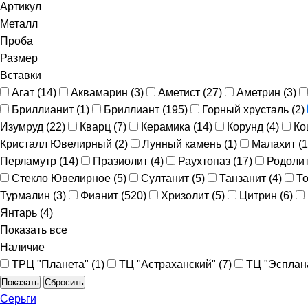
Артикул
Металл
Проба
Размер
Вставки
Агат (
14
)
Аквамарин (
3
)
Аметист (
27
)
Аметрин (
3
)
Бриллианит (
1
)
Бриллиант (
195
)
Горный хрусталь (
2
)
Изумруд (
22
)
Кварц (
7
)
Керамика (
14
)
Корунд (
4
)
Ко
Кристалл Ювелирный (
2
)
Лунный камень (
1
)
Малахит (
1
Перламутр (
14
)
Празиолит (
4
)
Раухтопаз (
17
)
Родолит
Стекло Ювелирное (
5
)
Султанит (
5
)
Танзанит (
4
)
То
Турмалин (
3
)
Фианит (
520
)
Хризолит (
5
)
Цитрин (
6
)
Янтaрь (
4
)
Показать все
Наличие
ТРЦ "Планета" (
1
)
ТЦ "Астраханский" (
7
)
ТЦ "Эсплана
Сбросить
Серьги