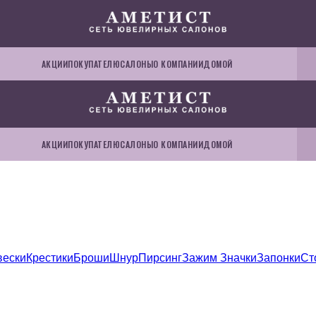
АКЦИИ
ПОКУПАТЕЛЮ
САЛОНЫ
О КОМПАНИИ
ДОМОЙ
АКЦИИ
ПОКУПАТЕЛЮ
САЛОНЫ
О КОМПАНИИ
ДОМОЙ
вески
Крестики
Броши
Шнур
Пирсинг
Зажим
Значки
Запонки
Ст