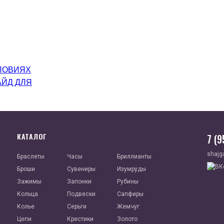
ЛОВИЯХ
АЙД ДЛЯ
КАТАЛОГ
7 (
shajg
Браслеты
Часы
Бриллианты
Броши
Сувениры
Изумруды
Зажимы
Запонки
Рубины
Кольца
Подвески
Сапфиры
Колье
Серьги
Жемчуг
Цепи
Крестики
Золото