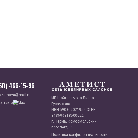
950) 466-15-96
azamova@mail.ru
ИП Шайгазамова Лиана
Гурамовна
ИНН 590309021952 ОГРН
313590318500022
г. Пермь, Комсомольский
проспект, 58
Политика конфиденциальности