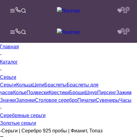
0
0
0
0
Главная
-
Каталог
-
Серьги
Серьги
Кольца
Цепи
Браслеты
Браслеты для
часов
Колье
Подвески
Крестики
Броши
Шнур
Пирсинг
Зажим
Значки
Запонки
Столовое серебро
Печатки
Сувениры
Часы
-
Серебряные серьги
Золотые серьги
-
Серьги | Серебро 925 пробы | Фианит, Топаз