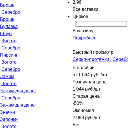
2.96
Брошь
Все вставки
Серебро
Циркон
Брошь
-
Булавка
В корзину
Шнур
Подробнее
Золото
Серебро
Быстрый просмотр
Пирсинг
Серьги-протяжки | Сереб
Золото
В наличии
Серебро
от
1 044 руб.
/шт
Зажим
Розничная цена
Золото
1 044
руб.
/шт
Зажим для денег
Старая цена
Серебро
-
50
%
Зажим для денег
Экономия
Значки
2 088
руб.
/шт
Запонки
Вес
Золото