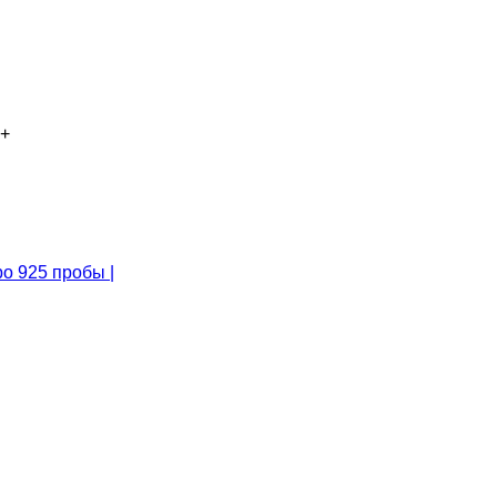
+
о 925 пробы |