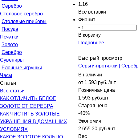
1.16
Серебро
Все вставки
Столовое серебро
Фианит
Столовые приборы
-
Посуда
В корзину
Печатки
Подробнее
Золото
Серебро
Быстрый просмотр
Сувениры
Серьги-протяжки | Сереб
Елочные игрушки
В наличии
Часы
от
1 593 руб.
/шт
Статьи
Розничная цена
Все статьи
1 593
руб.
/шт
КАК ОТЛИЧИТЬ БЕЛОЕ
Старая цена
ЗОЛОТО ОТ СЕРЕБРА
-
40
%
КАК ЧИСТИТЬ ЗОЛОТЫЕ
Экономия
УКРАШЕНИЯ В ДОМАШНИХ
2 655.30
руб.
/шт
УСЛОВИЯХ
Вес
КАКОЕ ЗОЛОТОЕ КОЛЬЦО