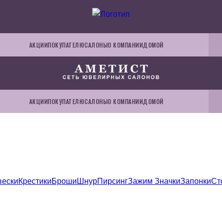
АКЦИИ
ПОКУПАТЕЛЮ
САЛОНЫ
О КОМПАНИИ
ДОМОЙ
АКЦИИ
ПОКУПАТЕЛЮ
САЛОНЫ
О КОМПАНИИ
ДОМОЙ
вески
Крестики
Броши
Шнур
Пирсинг
Зажим
Значки
Запонки
Ст