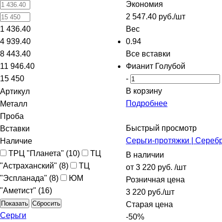
Экономия
2 547.40
руб.
/шт
1 436.40
Вес
4 939.40
0.94
8 443.40
Все вставки
11 946.40
Фианит Голубой
15 450
-
В корзину
Артикул
Подробнее
Металл
Проба
Быстрый просмотр
Вставки
Серьги-протяжки | Сереб
Наличие
ТРЦ "Планета" (
10
)
ТЦ
В наличии
"Астраханский" (
8
)
ТЦ
от
3 220 руб.
/шт
"Эспланада" (
8
)
ЮМ
Розничная цена
"Аметист" (
16
)
3 220
руб.
/шт
Сбросить
Старая цена
Серьги
-
50
%