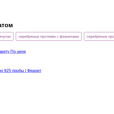
атом
мчугом
серебряные протяжки с фианитами
серебряные про
авиту
По цене
ро 925 пробы | Фианит