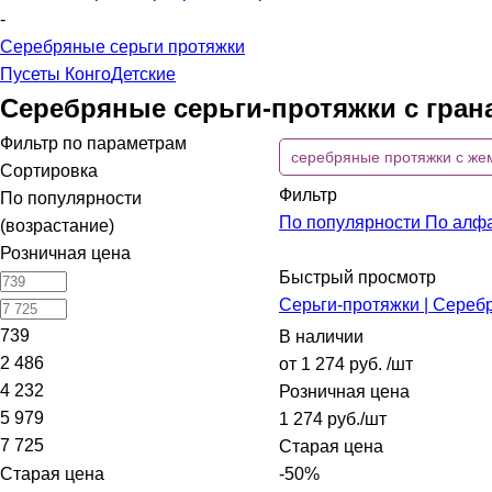
-
Серебряные серьги протяжки
Пусеты
Конго
Детские
Серебряные серьги-протяжки с гран
Фильтр по параметрам
серебряные протяжки с же
Сортировка
Фильтр
По популярности
По популярности
По алф
(возрастание)
Розничная цена
Быстрый просмотр
Серьги-протяжки | Сереб
739
В наличии
2 486
от
1 274 руб.
/шт
4 232
Розничная цена
5 979
1 274
руб.
/шт
7 725
Старая цена
Старая цена
-
50
%