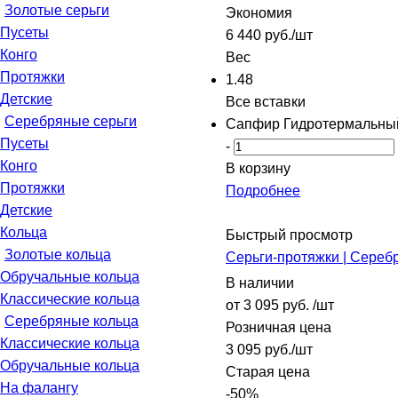
Золотые серьги
Экономия
Пусеты
6 440
руб.
/шт
Конго
Вес
Протяжки
1.48
Детские
Все вставки
Серебряные серьги
Сапфир Гидротермальный
Пусеты
-
Конго
В корзину
Протяжки
Подробнее
Детские
Кольца
Быстрый просмотр
Золотые кольца
Серьги-протяжки | Серебр
Обручальные кольца
В наличии
Классические кольца
от
3 095 руб.
/шт
Серебряные кольца
Розничная цена
Классические кольца
3 095
руб.
/шт
Обручальные кольца
Старая цена
На фалангу
-
50
%