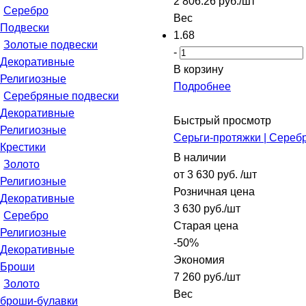
2 806.26
руб.
/шт
Серебро
Вес
Подвески
1.68
Золотые подвески
-
Декоративные
В корзину
Религиозные
Подробнее
Серебряные подвески
Декоративные
Быстрый просмотр
Религиозные
Серьги-протяжки | Сереб
Крестики
В наличии
Золото
от
3 630 руб.
/шт
Религиозные
Розничная цена
Декоративные
3 630
руб.
/шт
Серебро
Старая цена
Религиозные
-
50
%
Декоративные
Экономия
Броши
7 260
руб.
/шт
Золото
Вес
броши-булавки