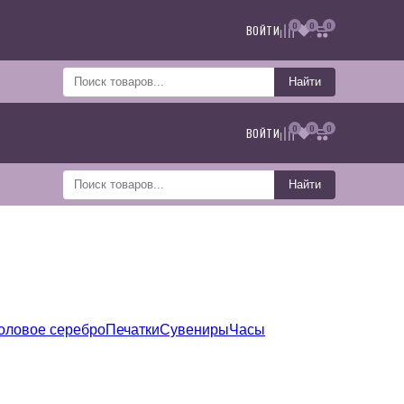
0
0
0
ВОЙТИ
Найти
0
0
0
ВОЙТИ
Найти
оловое серебро
Печатки
Сувениры
Часы