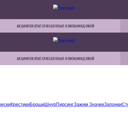
АКЦИИ
ПОКУПАТЕЛЮ
САЛОНЫ
О КОМПАНИИ
ДОМОЙ
АКЦИИ
ПОКУПАТЕЛЮ
САЛОНЫ
О КОМПАНИИ
ДОМОЙ
вески
Крестики
Броши
Шнур
Пирсинг
Зажим
Значки
Запонки
Ст