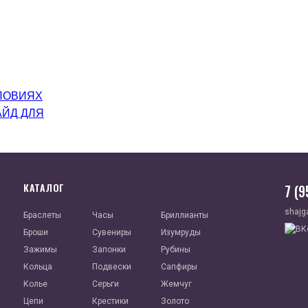
ЛОВИЯХ
АЙД ДЛЯ
КАТАЛОГ
7 (
shajg
Браслеты
Часы
Бриллианты
Броши
Сувениры
Изумруды
Зажимы
Запонки
Рубины
Кольца
Подвески
Сапфиры
Колье
Серьги
Жемчуг
Цепи
Крестики
Золото