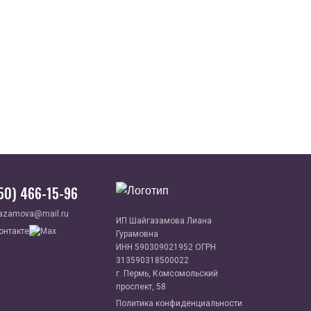
950) 466-15-96
azamova@mail.ru
ИП Шайгазамова Лиана
Гурамовна
ИНН 590309021952 ОГРН
313590318500022
г. Пермь, Комсомольский
проспект, 58
Политика конфиденциальности