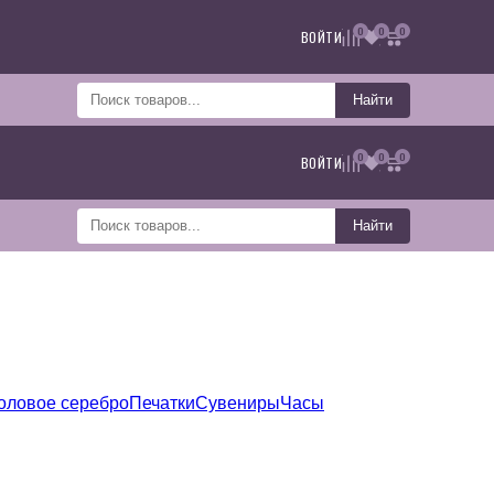
0
0
0
ВОЙТИ
Найти
0
0
0
ВОЙТИ
Найти
оловое серебро
Печатки
Сувениры
Часы