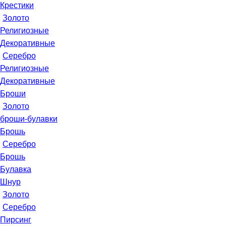
Крестики
Золото
Религиозные
Декоративные
Серебро
Религиозные
Декоративные
Броши
Золото
броши-булавки
Брошь
Серебро
Брошь
Булавка
Шнур
Золото
Серебро
Пирсинг