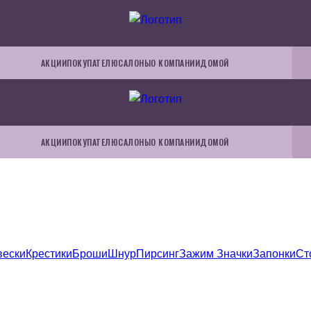
АКЦИИ
ПОКУПАТЕЛЮ
САЛОНЫ
О КОМПАНИИ
ДОМОЙ
АКЦИИ
ПОКУПАТЕЛЮ
САЛОНЫ
О КОМПАНИИ
ДОМОЙ
вески
Крестики
Броши
Шнур
Пирсинг
Зажим
Значки
Запонки
Ст