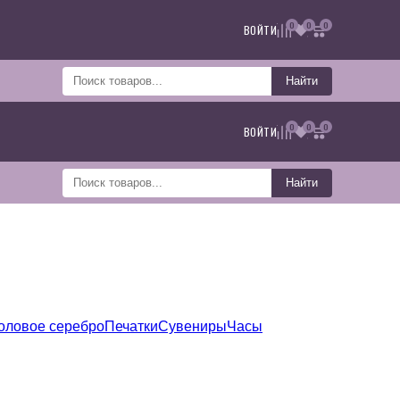
0
0
0
ВОЙТИ
Найти
0
0
0
ВОЙТИ
Найти
оловое серебро
Печатки
Сувениры
Часы