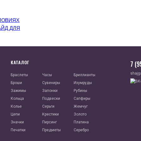
ЛОВИЯХ
АЙД ДЛЯ
КАТАЛОГ
7 (
shajg
Браслеты
Часы
Бриллианты
Броши
Сувениры
Изумруды
Зажимы
Запонки
Рубины
Кольца
Подвески
Сапфиры
Колье
Серьги
Жемчуг
Цепи
Крестики
Золото
Значки
Пирсинг
Платина
Печатки
Предметы
Серебро