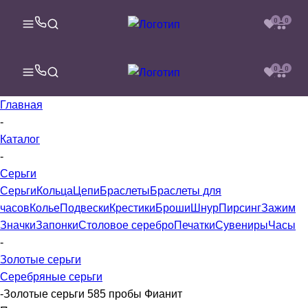
0
0
0
0
Главная
-
Каталог
-
Серьги
Серьги
Кольца
Цепи
Браслеты
Браслеты для
часов
Колье
Подвески
Крестики
Броши
Шнур
Пирсинг
Зажим
Значки
Запонки
Столовое серебро
Печатки
Сувениры
Часы
-
Золотые серьги
Серебряные серьги
-
Золотые серьги 585 пробы Фианит