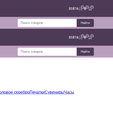
0
0
0
ВОЙТИ
Найти
0
0
0
ВОЙТИ
Найти
оловое серебро
Печатки
Сувениры
Часы