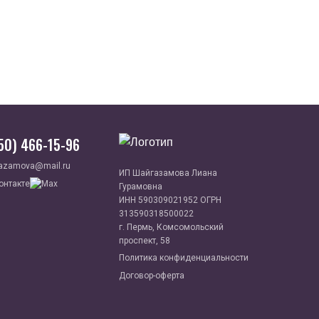
950) 466-15-96
azamova@mail.ru
ИП Шайгазамова Лиана
Гурамовна
ИНН 590309021952 ОГРН
313590318500022
г. Пермь, Комсомольский
проспект, 58
Политика конфиденциальности
Договор-оферта