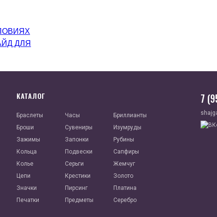
ЛОВИЯХ
АЙД ДЛЯ
КАТАЛОГ
7 (
shajg
Браслеты
Часы
Бриллианты
Броши
Сувениры
Изумруды
Зажимы
Запонки
Рубины
Кольца
Подвески
Сапфиры
Колье
Серьги
Жемчуг
Цепи
Крестики
Золото
Значки
Пирсинг
Платина
Печатки
Предметы
Серебро