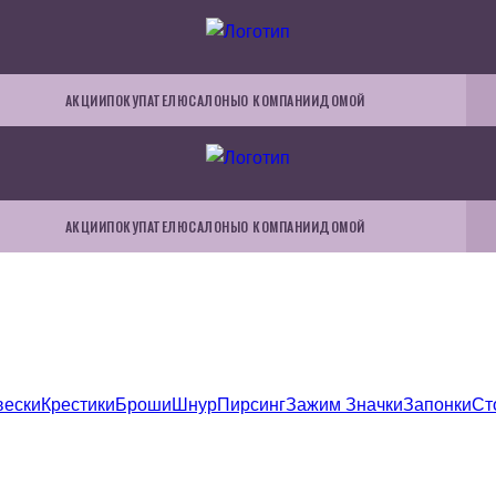
АКЦИИ
ПОКУПАТЕЛЮ
САЛОНЫ
О КОМПАНИИ
ДОМОЙ
АКЦИИ
ПОКУПАТЕЛЮ
САЛОНЫ
О КОМПАНИИ
ДОМОЙ
вески
Крестики
Броши
Шнур
Пирсинг
Зажим
Значки
Запонки
Ст