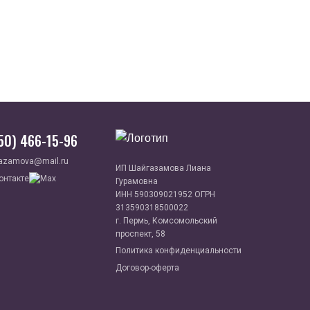
950) 466-15-96
azamova@mail.ru
ИП Шайгазамова Лиана
Гурамовна
ИНН 590309021952 ОГРН
313590318500022
г. Пермь, Комсомольский
проспект, 58
Политика конфиденциальности
Договор-оферта