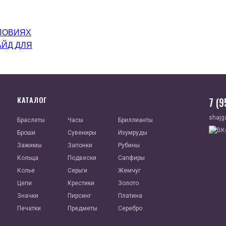
ЛОВИЯХ
АЙД ДЛЯ
КАТАЛОГ
7 (
shajg
Браслеты
Часы
Бриллианты
Броши
Сувениры
Изумруды
Зажимы
Запонки
Рубины
Кольца
Подвески
Сапфиры
Колье
Серьги
Жемчуг
Цепи
Крестики
Золото
Значки
Пирсинг
Платина
Печатки
Предметы
Серебро