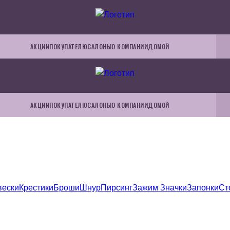
АКЦИИ
ПОКУПАТЕЛЮ
САЛОНЫ
О КОМПАНИИ
ДОМОЙ
АКЦИИ
ПОКУПАТЕЛЮ
САЛОНЫ
О КОМПАНИИ
ДОМОЙ
вески
Крестики
Броши
Шнур
Пирсинг
Зажим
Значки
Запонки
Ст