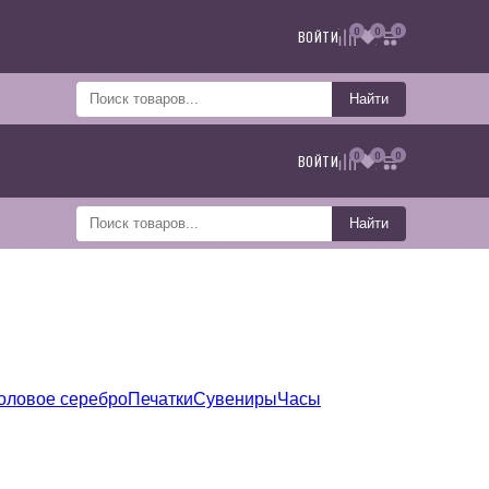
0
0
0
ВОЙТИ
Найти
0
0
0
ВОЙТИ
Найти
оловое серебро
Печатки
Сувениры
Часы