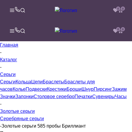
0
0
0
0
Главная
-
Каталог
-
Серьги
Серьги
Кольца
Цепи
Браслеты
Браслеты для
часов
Колье
Подвески
Крестики
Броши
Шнур
Пирсинг
Зажим
Значки
Запонки
Столовое серебро
Печатки
Сувениры
Часы
-
Золотые серьги
Серебряные серьги
-
Золотые серьги 585 пробы Бриллиант