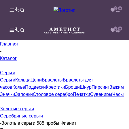
0
0
0
0
Главная
-
Каталог
-
Серьги
Серьги
Кольца
Цепи
Браслеты
Браслеты для
часов
Колье
Подвески
Крестики
Броши
Шнур
Пирсинг
Зажим
Значки
Запонки
Столовое серебро
Печатки
Сувениры
Часы
-
Золотые серьги
Серебряные серьги
-
Золотые серьги 585 пробы Фианит