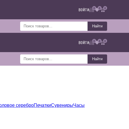
0
0
0
ВОЙТИ
Найти
0
0
0
ВОЙТИ
Найти
оловое серебро
Печатки
Сувениры
Часы