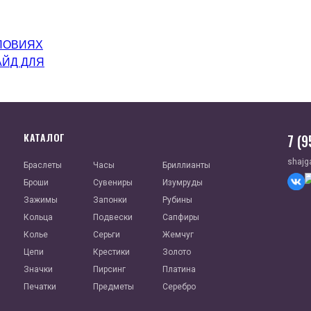
ЛОВИЯХ
АЙД ДЛЯ
КАТАЛОГ
7 (
shajg
Браслеты
Часы
Бриллианты
Броши
Сувениры
Изумруды
Зажимы
Запонки
Рубины
Кольца
Подвески
Сапфиры
Колье
Серьги
Жемчуг
Цепи
Крестики
Золото
Значки
Пирсинг
Платина
Печатки
Предметы
Серебро