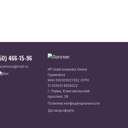
950) 466-15-96
azamova@mail.ru
ИП Шайгазамова Лиана
Гурамовна
ИНН 590309021952 ОГРН
313590318500022
г. Пермь, Комсомольский
проспект, 58
Политика конфиденциальности
Договор-оферта