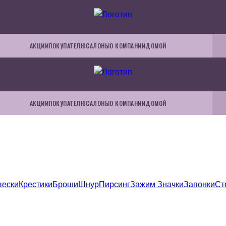
АКЦИИ
ПОКУПАТЕЛЮ
САЛОНЫ
О КОМПАНИИ
ДОМОЙ
АКЦИИ
ПОКУПАТЕЛЮ
САЛОНЫ
О КОМПАНИИ
ДОМОЙ
вески
Крестики
Броши
Шнур
Пирсинг
Зажим
Значки
Запонки
Ст