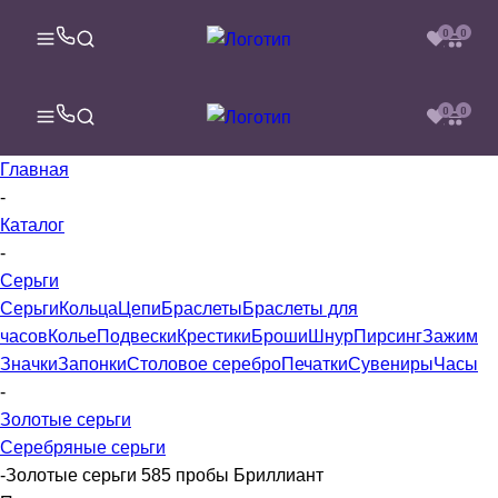
0
0
0
0
Главная
-
Каталог
-
Серьги
Серьги
Кольца
Цепи
Браслеты
Браслеты для
часов
Колье
Подвески
Крестики
Броши
Шнур
Пирсинг
Зажим
Значки
Запонки
Столовое серебро
Печатки
Сувениры
Часы
-
Золотые серьги
Серебряные серьги
-
Золотые серьги 585 пробы Бриллиант