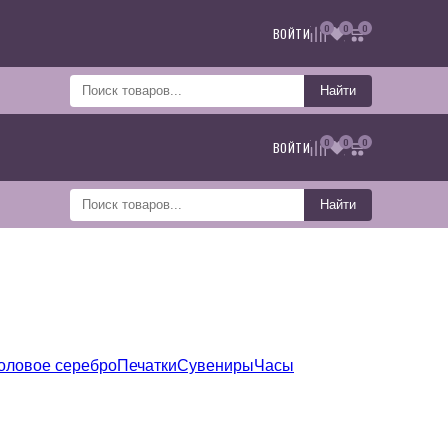
0
0
0
ВОЙТИ
Найти
0
0
0
ВОЙТИ
Найти
оловое серебро
Печатки
Сувениры
Часы