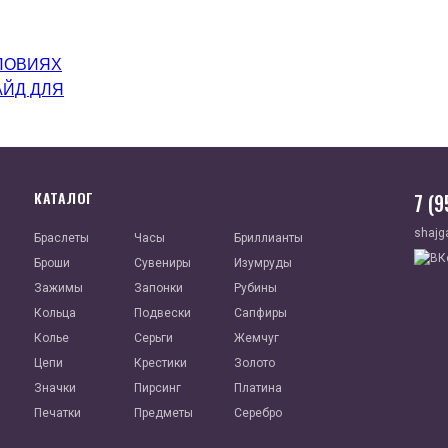
ЛОВИЯХ
АЙД ДЛЯ
КАТАЛОГ
7 (
shajg
Браслеты
Часы
Бриллианты
Броши
Сувениры
Изумруды
Зажимы
Запонки
Рубины
Кольца
Подвески
Сапфиры
Колье
Серьги
Жемчуг
Цепи
Крестики
Золото
Значки
Пирсинг
Платина
Печатки
Предметы
Серебро