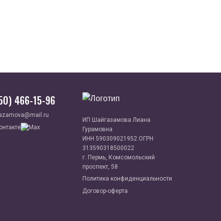
950) 466-15-96
azamova@mail.ru
ИП Шайгазамова Лиана
Гурамовна
ИНН 590309021952 ОГРН
313590318500022
г. Пермь, Комсомольский
проспект, 58
Политика конфиденциальности
Договор-оферта