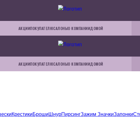
АКЦИИ
ПОКУПАТЕЛЮ
САЛОНЫ
О КОМПАНИИ
ДОМОЙ
АКЦИИ
ПОКУПАТЕЛЮ
САЛОНЫ
О КОМПАНИИ
ДОМОЙ
вески
Крестики
Броши
Шнур
Пирсинг
Зажим
Значки
Запонки
Ст