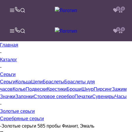
0
0
0
0
Главная
-
Каталог
-
Серьги
Серьги
Кольца
Цепи
Браслеты
Браслеты для
часов
Колье
Подвески
Крестики
Броши
Шнур
Пирсинг
Зажим
Значки
Запонки
Столовое серебро
Печатки
Сувениры
Часы
-
Золотые серьги
Серебряные серьги
-
Золотые серьги 585 пробы Фианит, Эмаль