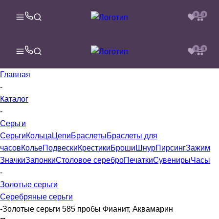
0
0
0
0
Главная
-
Каталог
-
Серьги
Серьги
Кольца
Цепи
Браслеты
Браслеты для
часов
Колье
Подвески
Крестики
Броши
Шнур
Пирсинг
Зажим
Значки
Запонки
Столовое серебро
Печатки
Сувениры
Часы
-
Золотые серьги
Серебряные серьги
-
Золотые серьги 585 пробы Фианит, Аквамарин