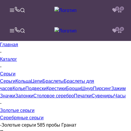
0
0
0
0
Главная
-
Каталог
-
Серьги
Серьги
Кольца
Цепи
Браслеты
Браслеты для
часов
Колье
Подвески
Крестики
Броши
Шнур
Пирсинг
Зажим
Значки
Запонки
Столовое серебро
Печатки
Сувениры
Часы
-
Золотые серьги
Серебряные серьги
-
Золотые серьги 585 пробы Гранат