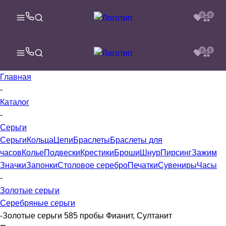
0
0
0
0
Главная
-
Каталог
-
Серьги
Серьги
Кольца
Цепи
Браслеты
Браслеты для
часов
Колье
Подвески
Крестики
Броши
Шнур
Пирсинг
Зажим
Значки
Запонки
Столовое серебро
Печатки
Сувениры
Часы
-
Золотые серьги
Серебряные серьги
-
Золотые серьги 585 пробы Фианит, Султанит