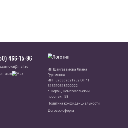
950) 466-15-96
azamova@mail.ru
ИП Шайгазамова Лиана
Гурамовна
ИНН 590309021952 ОГРН
313590318500022
г. Пермь, Комсомольский
проспект, 58
Политика конфиденциальности
Договор-оферта