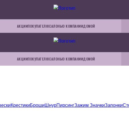
АКЦИИ
ПОКУПАТЕЛЮ
САЛОНЫ
О КОМПАНИИ
ДОМОЙ
АКЦИИ
ПОКУПАТЕЛЮ
САЛОНЫ
О КОМПАНИИ
ДОМОЙ
вески
Крестики
Броши
Шнур
Пирсинг
Зажим
Значки
Запонки
Ст