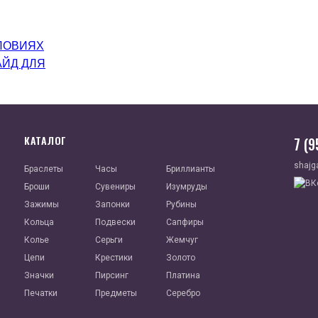
ЛОВИЯХ
АЙД ДЛЯ
КАТАЛОГ
7 (
shajg
Браслеты
Часы
Бриллианты
Броши
Сувениры
Изумруды
Зажимы
Запонки
Рубины
Кольца
Подвески
Сапфиры
Колье
Серьги
Жемчуг
Цепи
Крестики
Золото
Значки
Пирсинг
Платина
Печатки
Предметы
Серебро