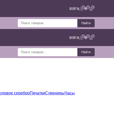
0
0
0
ВОЙТИ
Найти
0
0
0
ВОЙТИ
Найти
оловое серебро
Печатки
Сувениры
Часы