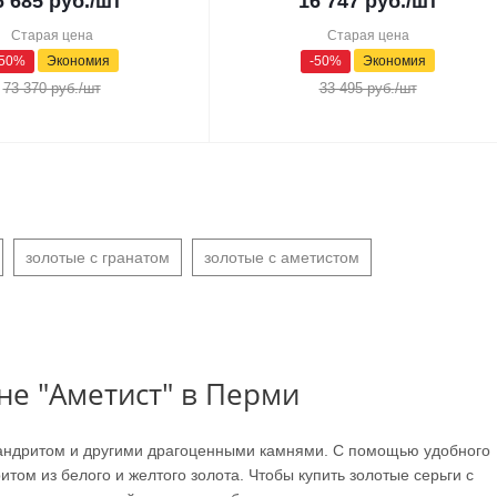
6 685
руб.
/шт
16 747
руб.
/шт
Старая цена
Старая цена
50
%
Экономия
-
50
%
Экономия
73 370
руб.
/шт
33 495
руб.
/шт
золотые с гранатом
золотые с аметистом
не "Аметист" в Перми
ксандритом и другими драгоценными камнями. С помощью удобного
том из белого и желтого золота. Чтобы купить золотые серьги с