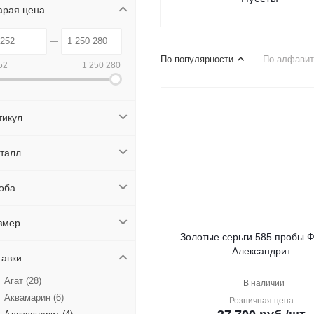
арая цена
По популярности
По алфавит
52
1 250 280
тикул
талл
оба
змер
Золотые серьги 585 пробы Ф
Александрит
тавки
Агат (
28
)
В наличии
Аквамарин (
6
)
Розничная цена