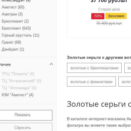
37 700
руб.
/шт
Александрит (
4
)
Аметист (
60
)
Старая цена
Аметрин (
3
)
-
50
%
Экономия
Бриллианит (
2
)
75 400
руб.
/шт
Бриллиант (
643
)
Горный хрусталь (
11
)
Гранат (
68
)
Данбурит (
1
)
Жемчуг (
55
)
Золотые серьги с другими вс
Изумруд (
78
)
личие
золотые с бриллиантами
з
Иолит (
1
)
ТРЦ "Планета" (
0
)
Кварц (
15
)
ТЦ "Астраханский" (
0
)
золотые с фианитами
золо
Кианит (
1
)
ТЦ "Эспланада" (
0
)
Коралл (
2
)
ЮМ "Аметист" (
4
)
Крайола (
1
)
Золотые серьги 
Кристалл Ювелирный (
1
)
Лабрадорит (
2
)
В каталоге интернет-магазина 
Лейкосапфир (
1
)
фильтра вы можете также выбрат
Лунный камень (
3
)
Сбросить