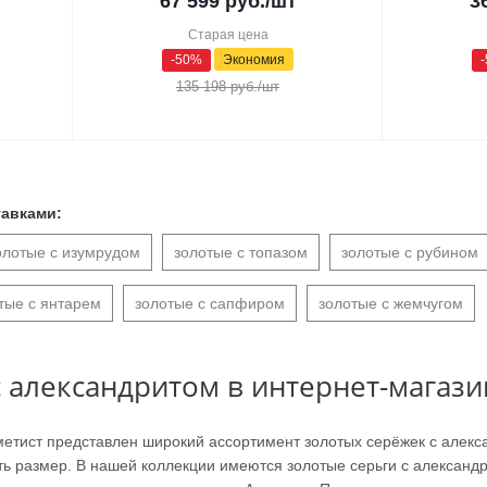
67 599
руб.
/шт
3
Старая цена
-
50
%
Экономия
-
135 198
руб.
/шт
тавками:
олотые с изумрудом
золотые с топазом
золотые с рубином
тые с янтарем
золотые с сапфиром
золотые с жемчугом
с александритом в интернет-магази
Аметист представлен широкий ассортимент золотых серёжек с але
ь размер. В нашей коллекции имеются золотые серьги с александри