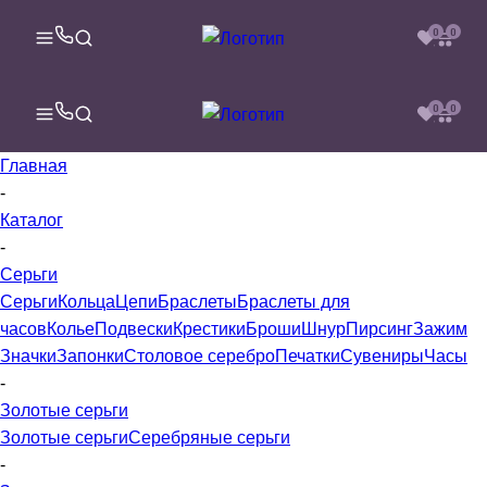
0
0
0
0
Главная
-
Каталог
-
Серьги
Серьги
Кольца
Цепи
Браслеты
Браслеты для
часов
Колье
Подвески
Крестики
Броши
Шнур
Пирсинг
Зажим
Значки
Запонки
Столовое серебро
Печатки
Сувениры
Часы
-
Золотые серьги
Золотые серьги
Серебряные серьги
-