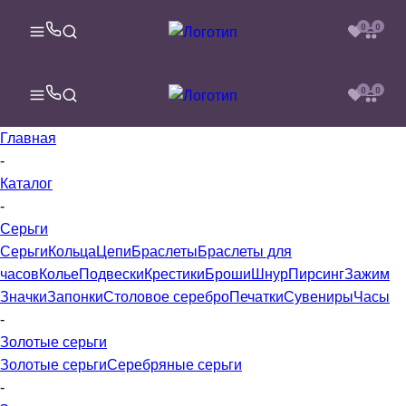
0
0
0
0
Главная
-
Каталог
-
Серьги
Серьги
Кольца
Цепи
Браслеты
Браслеты для
часов
Колье
Подвески
Крестики
Броши
Шнур
Пирсинг
Зажим
Значки
Запонки
Столовое серебро
Печатки
Сувениры
Часы
-
Золотые серьги
Золотые серьги
Серебряные серьги
-