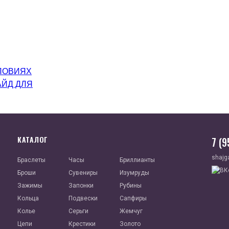
ЛОВИЯХ
АЙД ДЛЯ
КАТАЛОГ
7 (
shajg
Браслеты
Часы
Бриллианты
Броши
Сувениры
Изумруды
Зажимы
Запонки
Рубины
Кольца
Подвески
Сапфиры
Колье
Серьги
Жемчуг
Цепи
Крестики
Золото