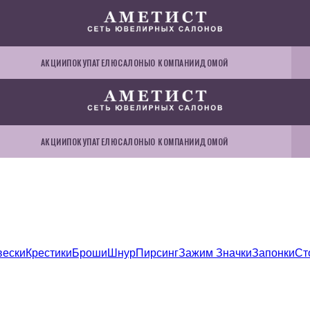
АКЦИИ
ПОКУПАТЕЛЮ
САЛОНЫ
О КОМПАНИИ
ДОМОЙ
АКЦИИ
ПОКУПАТЕЛЮ
САЛОНЫ
О КОМПАНИИ
ДОМОЙ
вески
Крестики
Броши
Шнур
Пирсинг
Зажим
Значки
Запонки
Ст