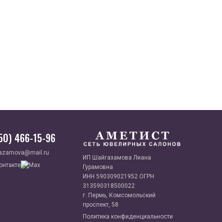
950) 466-15-96
azamova@mail.ru
ИП Шайгазамова Лиана
Гурамовна
ИНН 590309021952 ОГРН
313590318500022
г. Пермь, Комсомольский
проспект, 58
Политика конфиденциальности