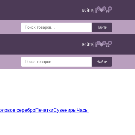
0
0
0
ВОЙТИ
Найти
0
0
0
ВОЙТИ
Найти
оловое серебро
Печатки
Сувениры
Часы