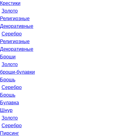
Крестики
Золото
Религиозные
Декоративные
Серебро
Религиозные
Декоративные
Броши
Золото
броши-булавки
Брошь
Серебро
Брошь
Булавка
Шнур
Золото
Серебро
Пирсинг