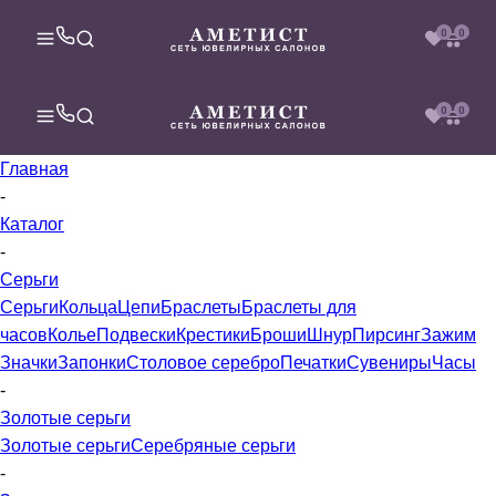
0
0
0
0
Главная
-
Каталог
-
Серьги
Серьги
Кольца
Цепи
Браслеты
Браслеты для
часов
Колье
Подвески
Крестики
Броши
Шнур
Пирсинг
Зажим
Значки
Запонки
Столовое серебро
Печатки
Сувениры
Часы
-
Золотые серьги
Золотые серьги
Серебряные серьги
-