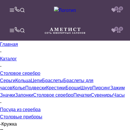
0
0
0
0
Главная
-
Каталог
-
Столовое серебро
Серьги
Кольца
Цепи
Браслеты
Браслеты для
часов
Колье
Подвески
Крестики
Броши
Шнур
Пирсинг
Зажим
Значки
Запонки
Столовое серебро
Печатки
Сувениры
Часы
-
Посуда из серебра
Столовые приборы
-
Кружка