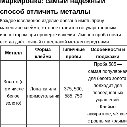
Маркировка: самый надёжный
способ отличить металлы
Каждое ювелирное изделие обязано иметь пробу —
маленькое клеймо, которое ставится государственным
инспектором при проверке изделия. Именно проба почти
всегда даёт точный ответ, какой металл перед вами.
Форма
Типичные
Особенности и
Металл
клейма
пробы
подсказки
Проба 585 —
самая популярна
для белого золота
Золото (в
подходит для
том числе
Лопатка или
375, 500,
повседневных
белое
прямоугольник
585, 750
украшений.
золото)
Клеймо
аккуратное, чёткое
с ровными краями