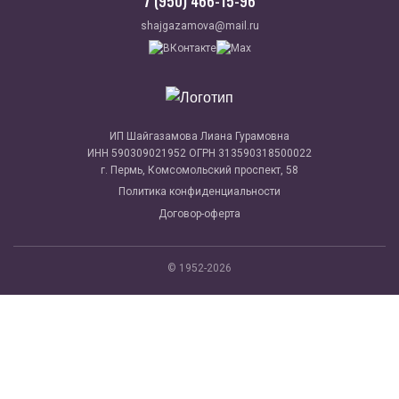
7 (950) 466-15-96
shajgazamova@mail.ru
ИП Шайгазамова Лиана Гурамовна
ИНН 590309021952 ОГРН 313590318500022
г. Пермь, Комсомольский проспект, 58
Политика конфиденциальности
Договор-оферта
© 1952-2026