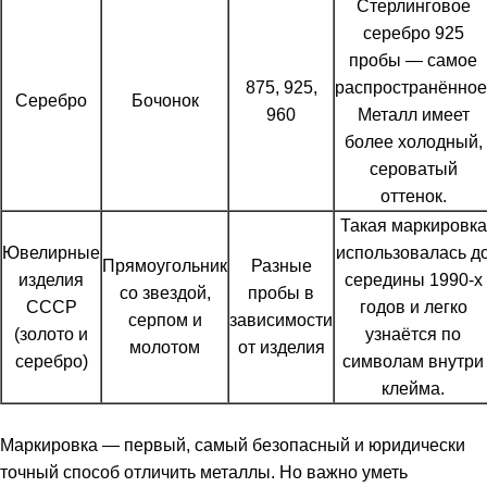
Стерлинговое
серебро 925
пробы — самое
875, 925,
распространённое
Серебро
Бочонок
960
Металл имеет
более холодный,
сероватый
оттенок.
Такая маркировка
Ювелирные
использовалась д
Прямоугольник
Разные
изделия
середины 1990-х
со звездой,
пробы в
СССР
годов и легко
серпом и
зависимости
(золото и
узнаётся по
молотом
от изделия
серебро)
символам внутри
клейма.
Маркировка — первый, самый безопасный и юридически
точный способ отличить металлы. Но важно уметь