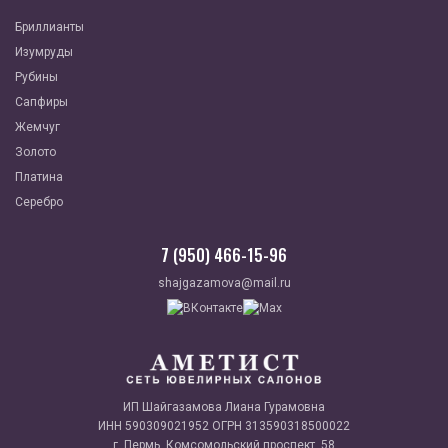
Бриллианты
Изумруды
Рубины
Сапфиры
Жемчуг
Золото
Платина
Серебро
7 (950) 466-15-96
shajgazamova@mail.ru
ИП Шайгазамова Лиана Гурамовна
ИНН 590309021952 ОГРН 313590318500022
г. Пермь, Комсомольский проспект, 58