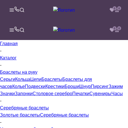
0
0
0
0
Главная
-
Каталог
-
Браслеты на руку
Серьги
Кольца
Цепи
Браслеты
Браслеты для
часов
Колье
Подвески
Крестики
Броши
Шнур
Пирсинг
Зажим
Значки
Запонки
Столовое серебро
Печатки
Сувениры
Часы
-
Серебряные браслеты
Золотые браслеты
Серебряные браслеты
-