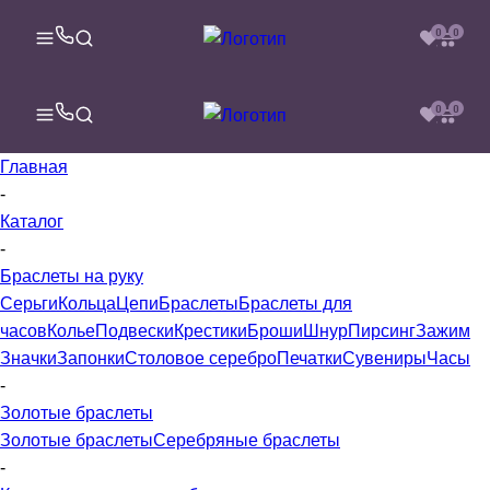
0
0
0
0
Главная
-
Каталог
-
Браслеты на руку
Серьги
Кольца
Цепи
Браслеты
Браслеты для
часов
Колье
Подвески
Крестики
Броши
Шнур
Пирсинг
Зажим
Значки
Запонки
Столовое серебро
Печатки
Сувениры
Часы
-
Золотые браслеты
Золотые браслеты
Серебряные браслеты
-