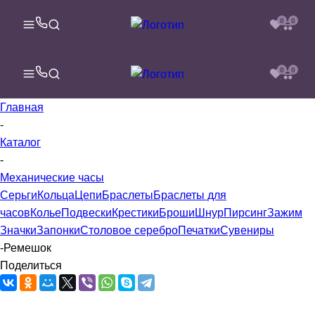
0
0
0
0
Главная
-
Каталог
-
Механические часы
Серьги
Кольца
Цепи
Браслеты
Браслеты для
часов
Колье
Подвески
Крестики
Броши
Шнур
Пирсинг
Зажим
Значки
Запонки
Столовое серебро
Печатки
Сувениры
-
Ремешок
Поделиться