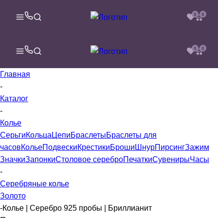
0
0
0
0
Главная
-
Каталог
-
Колье
Серьги
Кольца
Цепи
Браслеты
Браслеты для
часов
Колье
Подвески
Крестики
Броши
Шнур
Пирсинг
Зажим
Значки
Запонки
Столовое серебро
Печатки
Сувениры
Часы
-
Серебряные колье
Золото
-
Колье | Серебро 925 пробы | Бриллианит