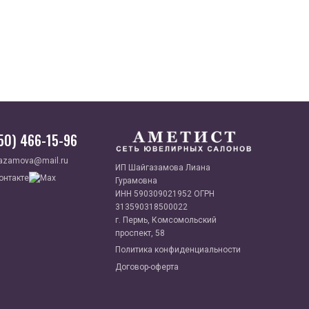
950) 466-15-96
azamova@mail.ru
ИП Шайгазамова Лиана
Гурамовна
ИНН 590309021952 ОГРН
313590318500022
г. Пермь, Комсомольский
проспект, 58
Политика конфиденциальности
Договор-оферта