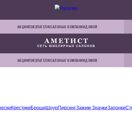
АКЦИИ
ПОКУПАТЕЛЮ
САЛОНЫ
О КОМПАНИИ
ДОМОЙ
АКЦИИ
ПОКУПАТЕЛЮ
САЛОНЫ
О КОМПАНИИ
ДОМОЙ
вески
Крестики
Броши
Шнур
Пирсинг
Зажим
Значки
Запонки
Ст