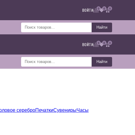
0
0
0
ВОЙТИ
Найти
0
0
0
ВОЙТИ
Найти
оловое серебро
Печатки
Сувениры
Часы