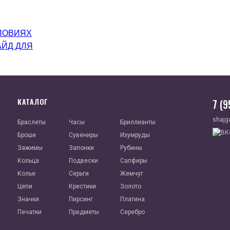
ЛОВИЯХ
АЙД ДЛЯ
КАТАЛОГ
7 (
shajg
Браслеты
Часы
Бриллианты
Броши
Сувениры
Изумруды
Зажимы
Запонки
Рубины
Кольца
Подвески
Сапфиры
Колье
Серьги
Жемчуг
Цепи
Крестики
Золото
Значки
Пирсинг
Платина
Печатки
Предметы
Серебро