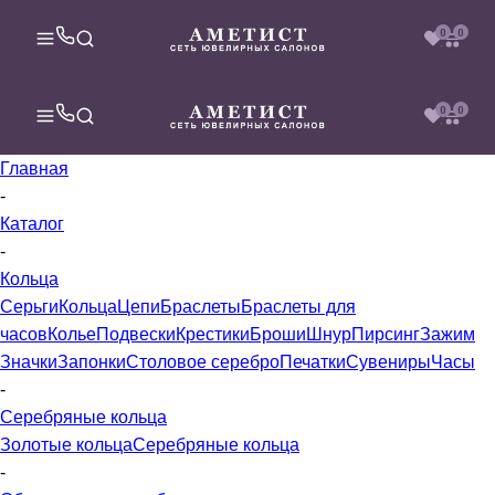
0
0
0
0
Главная
-
Каталог
-
Кольца
Серьги
Кольца
Цепи
Браслеты
Браслеты для
часов
Колье
Подвески
Крестики
Броши
Шнур
Пирсинг
Зажим
Значки
Запонки
Столовое серебро
Печатки
Сувениры
Часы
-
Серебряные кольца
Золотые кольца
Серебряные кольца
-