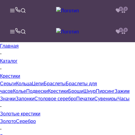
0
0
0
0
Главная
-
Каталог
-
Крестики
Серьги
Кольца
Цепи
Браслеты
Браслеты для
часов
Колье
Подвески
Крестики
Броши
Шнур
Пирсинг
Зажим
Значки
Запонки
Столовое серебро
Печатки
Сувениры
Часы
-
Золотые крестики
Золото
Серебро
-