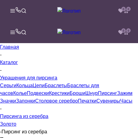
0
0
0
0
Главная
-
Каталог
-
Украшения для пирсинга
Серьги
Кольца
Цепи
Браслеты
Браслеты для
часов
Колье
Подвески
Крестики
Броши
Шнур
Пирсинг
Зажим
Значки
Запонки
Столовое серебро
Печатки
Сувениры
Часы
-
Пирсинга из серебра
Золото
-
Пирсинг из серебра