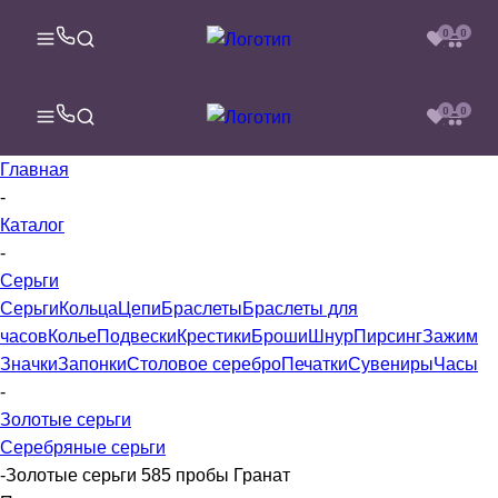
0
0
0
0
Главная
-
Каталог
-
Серьги
Серьги
Кольца
Цепи
Браслеты
Браслеты для
часов
Колье
Подвески
Крестики
Броши
Шнур
Пирсинг
Зажим
Значки
Запонки
Столовое серебро
Печатки
Сувениры
Часы
-
Золотые серьги
Серебряные серьги
-
Золотые серьги 585 пробы Гранат