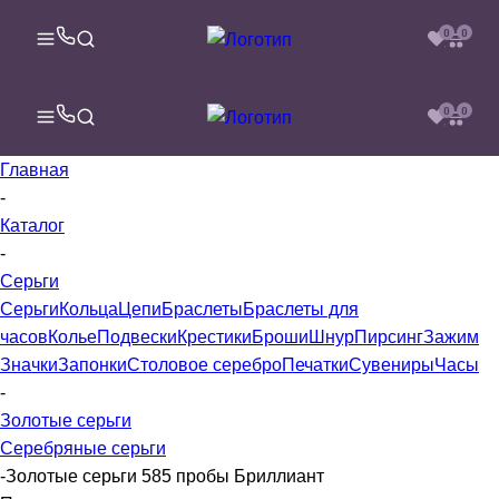
0
0
0
0
Главная
-
Каталог
-
Серьги
Серьги
Кольца
Цепи
Браслеты
Браслеты для
часов
Колье
Подвески
Крестики
Броши
Шнур
Пирсинг
Зажим
Значки
Запонки
Столовое серебро
Печатки
Сувениры
Часы
-
Золотые серьги
Серебряные серьги
-
Золотые серьги 585 пробы Бриллиант