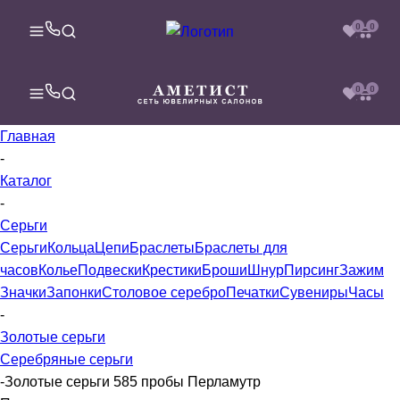
0
0
0
0
Главная
-
Каталог
-
Серьги
Серьги
Кольца
Цепи
Браслеты
Браслеты для
часов
Колье
Подвески
Крестики
Броши
Шнур
Пирсинг
Зажим
Значки
Запонки
Столовое серебро
Печатки
Сувениры
Часы
-
Золотые серьги
Серебряные серьги
-
Золотые серьги 585 пробы Перламутр