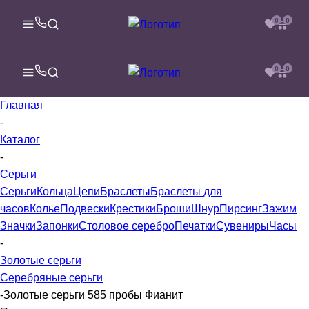
0
0
0
0
Главная
-
Каталог
-
Серьги
Серьги
Кольца
Цепи
Браслеты
Браслеты для
часов
Колье
Подвески
Крестики
Броши
Шнур
Пирсинг
Зажим
Значки
Запонки
Столовое серебро
Печатки
Сувениры
Часы
-
Золотые серьги
Серебряные серьги
-
Золотые серьги 585 пробы Фианит