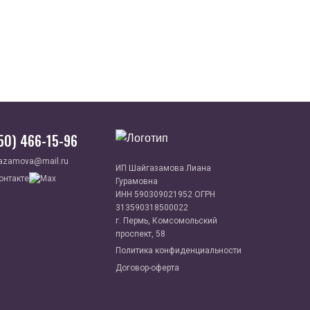
950) 466-15-96
azamova@mail.ru
ИП Шайгазамова Лиана
Гурамовна
ИНН 590309021952 ОГРН
313590318500022
г. Пермь, Комсомольский
проспект, 58
Политика конфиденциальности
Договор-оферта