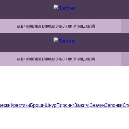
АКЦИИ
ПОКУПАТЕЛЮ
САЛОНЫ
О КОМПАНИИ
ДОМОЙ
АКЦИИ
ПОКУПАТЕЛЮ
САЛОНЫ
О КОМПАНИИ
ДОМОЙ
вески
Крестики
Броши
Шнур
Пирсинг
Зажим
Значки
Запонки
Ст