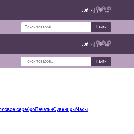
0
0
0
ВОЙТИ
Найти
0
0
0
ВОЙТИ
Найти
оловое серебро
Печатки
Сувениры
Часы