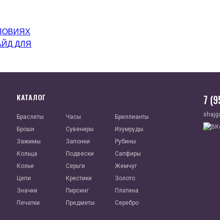
ЛОВИЯХ
АЙД ДЛЯ
КАТАЛОГ
7 (
shajg
Браслеты
Часы
Бриллианты
Броши
Сувениры
Изумруды
Зажимы
Запонки
Рубины
Кольца
Подвески
Сапфиры
Колье
Серьги
Жемчуг
Цепи
Крестики
Золото
Значки
Пирсинг
Платина
Печатки
Предметы
Серебро