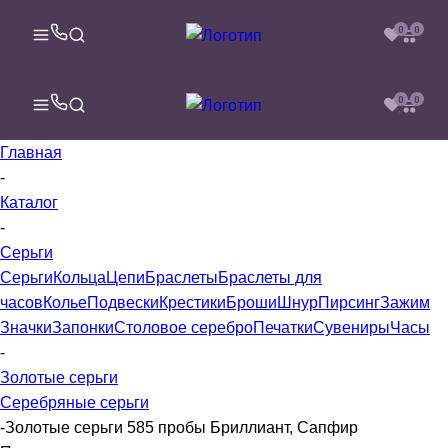
0
0
0
0
Главная
-
Каталог
-
Серьги
Серьги
Кольца
Цепи
Браслеты
Браслеты для
часов
Колье
Подвески
Крестики
Броши
Шнур
Пирсинг
Зажим
Значки
Запонки
Столовое серебро
Печатки
Сувениры
Часы
-
Золотые серьги
Серебряные серьги
-
Золотые серьги 585 пробы Бриллиант, Сапфир