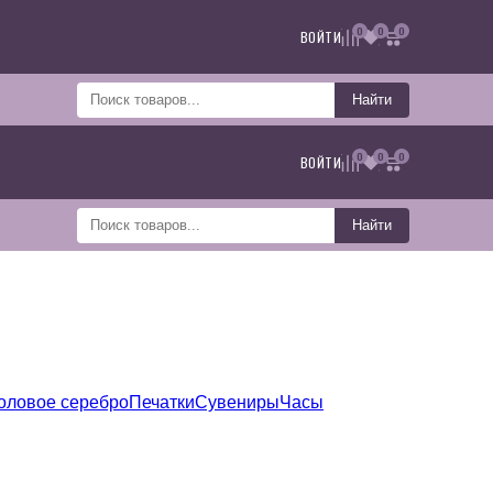
0
0
0
ВОЙТИ
Найти
0
0
0
ВОЙТИ
Найти
оловое серебро
Печатки
Сувениры
Часы