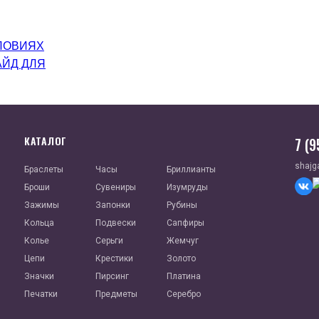
ЛОВИЯХ
АЙД ДЛЯ
КАТАЛОГ
7 (
shajg
Браслеты
Часы
Бриллианты
Броши
Сувениры
Изумруды
Зажимы
Запонки
Рубины
Кольца
Подвески
Сапфиры
Колье
Серьги
Жемчуг
Цепи
Крестики
Золото
Значки
Пирсинг
Платина
Печатки
Предметы
Серебро