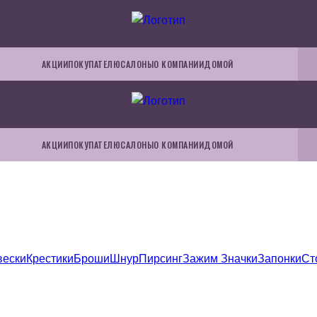
АКЦИИ
ПОКУПАТЕЛЮ
САЛОНЫ
О КОМПАНИИ
ДОМОЙ
АКЦИИ
ПОКУПАТЕЛЮ
САЛОНЫ
О КОМПАНИИ
ДОМОЙ
вески
Крестики
Броши
Шнур
Пирсинг
Зажим
Значки
Запонки
Ст