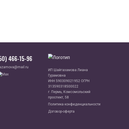
950) 466-15-96
azamova@mail.ru
ИП Шайгазамова Лиана
Гурамовна
ИНН 590309021952 ОГРН
313590318500022
г. Пермь, Комсомольский
проспект, 58
Политика конфиденциальности
Договор-оферта