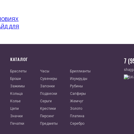
ЛОВИЯХ
АЙД ДЛЯ
КАТАЛОГ
7 (
shajg
Браслеты
Часы
Бриллианты
Броши
Сувениры
Изумруды
Зажимы
Запонки
Рубины
Кольца
Подвески
Сапфиры
Колье
Серьги
Жемчуг
Цепи
Крестики
Золото
Значки
Пирсинг
Платина
Печатки
Предметы
Серебро