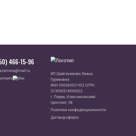
950) 466-15-96
azamova@mail.ru
ИП Шайгазамова Лиана
Гурамовна
ИНН 590309021952 ОГРН
313590318500022
г. Пермь, Комсомольский
проспект, 58
Политика конфиденциальности
Договор-оферта