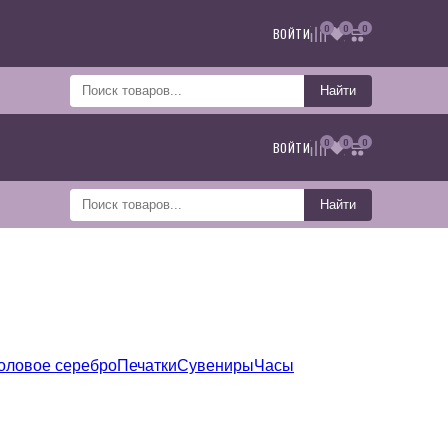
0
0
0
ВОЙТИ
Найти
0
0
0
ВОЙТИ
Найти
оловое серебро
Печатки
Сувениры
Часы