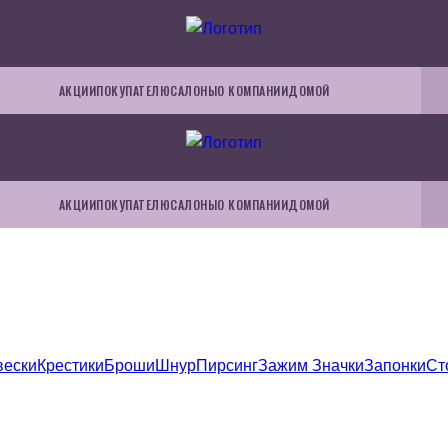
АКЦИИ
ПОКУПАТЕЛЮ
САЛОНЫ
О КОМПАНИИ
ДОМОЙ
АКЦИИ
ПОКУПАТЕЛЮ
САЛОНЫ
О КОМПАНИИ
ДОМОЙ
вески
Крестики
Броши
Шнур
Пирсинг
Зажим
Значки
Запонки
Ст