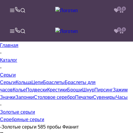
0
0
0
0
Главная
-
Каталог
-
Серьги
Серьги
Кольца
Цепи
Браслеты
Браслеты для
часов
Колье
Подвески
Крестики
Броши
Шнур
Пирсинг
Зажим
Значки
Запонки
Столовое серебро
Печатки
Сувениры
Часы
-
Золотые серьги
Серебряные серьги
-
Золотые серьги 585 пробы Фианит