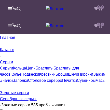
0
0
0
0
Главная
-
Каталог
-
Серьги
Серьги
Кольца
Цепи
Браслеты
Браслеты для
часов
Колье
Подвески
Крестики
Броши
Шнур
Пирсинг
Зажим
Значки
Запонки
Столовое серебро
Печатки
Сувениры
Часы
-
Золотые серьги
Серебряные серьги
-
Золотые серьги 585 пробы Фианит